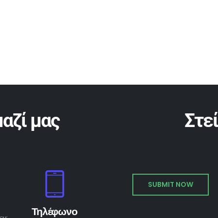
αζί μας
Στε
Τηλέφωνο